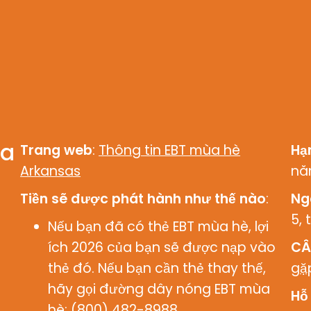
ùa
Trang web
:
Thông tin EBT mùa hè
Hạ
Arkansas
nă
Tiền sẽ được phát hành như thế nào
:
Ng
5, 
Nếu bạn đã có thẻ EBT mùa hè, lợi
ích 2026 của bạn sẽ được nạp vào
CÂ
thẻ đó. Nếu bạn cần thẻ thay thế,
gặ
hãy gọi đường dây nóng EBT mùa
Hỗ
hè: (800) 482-8988