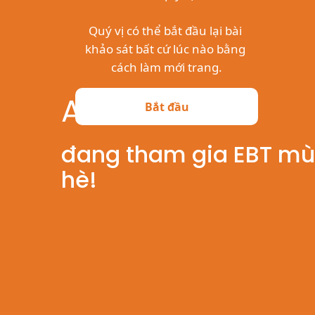
Arkansas
đang tham gia EBT m
hè!