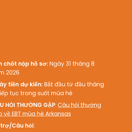
n chót nộp hồ sơ:
Ngày 31 tháng 8
m 2026
ày tiền dự kiến:
Bắt đầu từ đầu tháng
tiếp tục trong suốt mùa hè
U HỎI THƯỜNG GẶP
:
Câu hỏi thường
p về EBT mùa hè Arkansas
 trợ/Câu hỏi
: