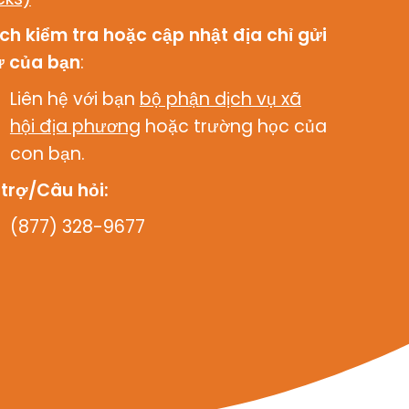
ch kiểm tra hoặc cập nhật địa chỉ gửi
ư của bạn
:
Liên hệ với bạn
bộ phận dịch vụ xã
hội địa phương
hoặc trường học của
con bạn.
 trợ/Câu hỏi:
(877) 328-9677