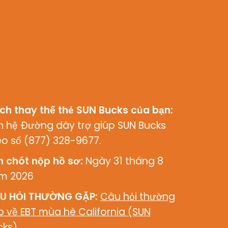
ch thay thế thẻ SUN Bucks của bạn:
ên hệ Đường dây trợ giúp SUN Bucks
eo số (877) 328-9677.
n chót nộp hồ sơ:
Ngày 31 tháng 8
m 2026
U HỎI THƯỜNG GẶP:
Câu hỏi thường
p về EBT mùa hè California (SUN
cks)