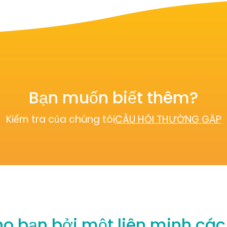
Bạn muốn biết thêm?
Kiểm tra của chúng tôi
CÂU HỎI THƯỜNG GẶP
 bạn bởi một liên minh các 