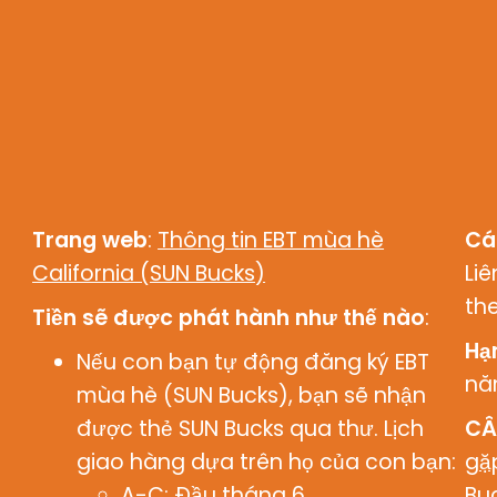
Trang web
:
Thông tin EBT mùa hè
Cá
California (SUN Bucks)
Li
th
Tiền sẽ được phát hành như thế nào
:
Hạ
Nếu con bạn tự động đăng ký EBT
nă
mùa hè (SUN Bucks), bạn sẽ nhận
được thẻ SUN Bucks qua thư. Lịch
CÂ
giao hàng dựa trên họ của con bạn:
gặ
A-C: Đầu tháng 6
Bu