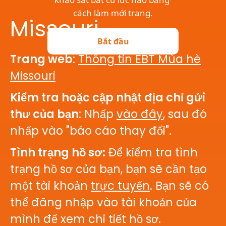
Missouri
Trang web
:
Thông tin EBT Mùa hè
Missouri
Kiểm tra hoặc cập nhật địa chỉ gửi
thư của bạn
: Nhấp
vào đây
, sau đó
nhấp vào "báo cáo thay đổi".
Tình trạng hồ sơ:
Để kiểm tra tình
trạng hồ sơ của bạn, bạn sẽ cần tạo
một tài khoản
trực tuyến
. Bạn sẽ có
thể đăng nhập vào tài khoản của
mình để xem chi tiết hồ sơ.